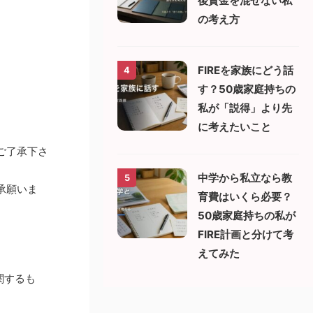
後資金を混ぜない私
の考え方
FIREを家族にどう話
4
す？50歳家庭持ちの
私が「説得」より先
に考えたいこと
ご了承下さ
中学から私立なら教
5
承願いま
育費はいくら必要？
50歳家庭持ちの私が
FIRE計画と分けて考
えてみた
関するも