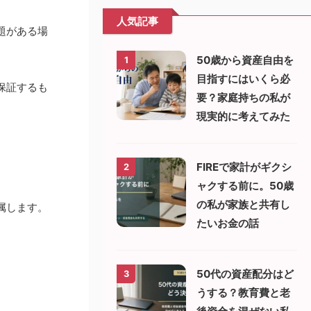
人気記事
題がある場
50歳から資産自由を
1
目指すにはいくら必
保証するも
要？家庭持ちの私が
現実的に考えてみた
FIREで家計がギクシ
2
ャクする前に。50歳
の私が家族と共有し
属します。
たいお金の話
50代の資産配分はど
3
うする？教育費と老